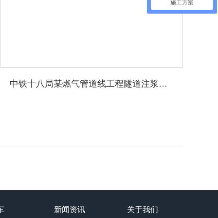
施工方案
中铁十八局某燃气管道线工程隧道注浆加固、堵漏
车
新闻资讯
关于我们